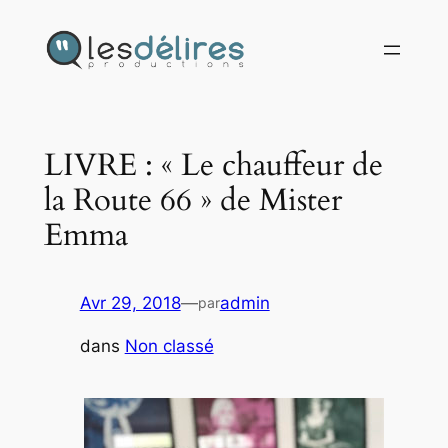
Aller
au
contenu
LIVRE : « Le chauffeur de
la Route 66 » de Mister
Emma
Avr 29, 2018
—
admin
par
dans
Non classé